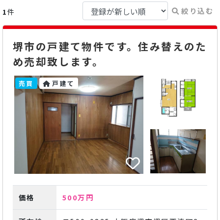
絞り込む
1
件
堺市の戸建て物件です。住み替えのた
め売却致します。
売買
戸建て
価格
500万円