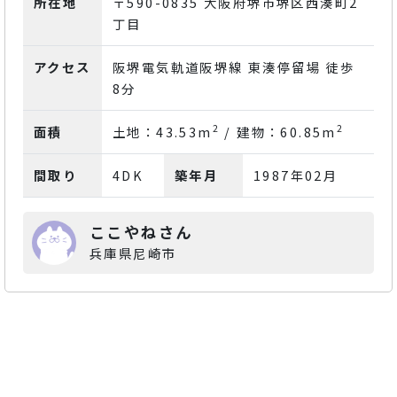
所在地
〒590-0835 大阪府堺市堺区西湊町2
丁目
アクセス
阪堺電気軌道阪堺線 東湊停留場 徒歩
8分
2
2
面積
土地：43.53m
/ 建物：60.85m
間取り
4DK
築年月
1987年02月
ここやねさん
兵庫県尼崎市